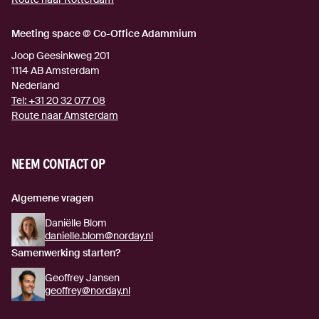
Meeting space @ Co-Office Adammium
Joop Geesinkweg 201
1114 AB
Amsterdam
Nederland
Tel:
+31 20 32 077 08
Route naar Amsterdam
(externe link)
NEEM CONTACT OP
Algemene vragen
Daniëlle Blom
danielle.blom@norday.nl
Samenwerking starten?
Geoffrey Jansen
geoffrey@norday.nl