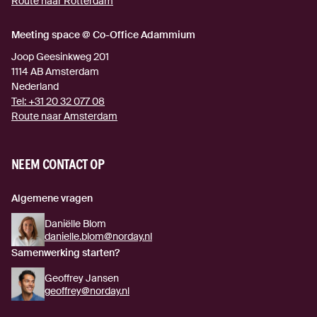
Route naar Rotterdam
(externe link)
Meeting space @ Co-Office Adammium
Joop Geesinkweg 201
1114 AB
Amsterdam
Nederland
Tel:
+31 20 32 077 08
Route naar Amsterdam
(externe link)
NEEM CONTACT OP
Algemene vragen
Daniëlle Blom
danielle.blom@norday.nl
Samenwerking starten?
Geoffrey Jansen
geoffrey@norday.nl