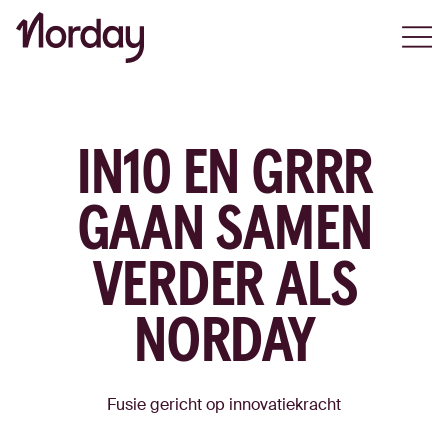
Open
IN10 EN GRRR
GAAN SAMEN
VERDER ALS
NORDAY
Fusie gericht op innovatiekracht