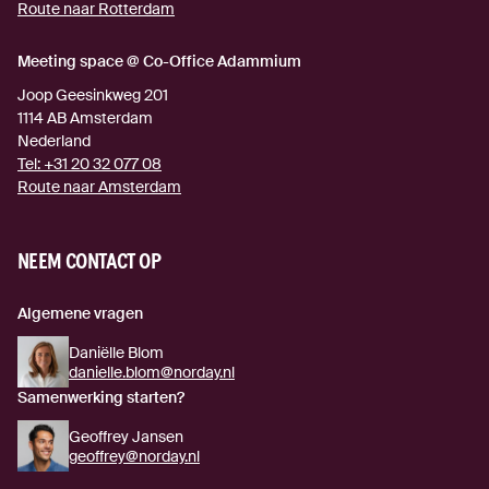
Route naar Rotterdam
(externe link)
Meeting space @ Co-Office Adammium
Joop Geesinkweg 201
1114 AB
Amsterdam
Nederland
Tel:
+31 20 32 077 08
Route naar Amsterdam
(externe link)
NEEM CONTACT OP
Algemene vragen
Daniëlle Blom
danielle.blom@norday.nl
Samenwerking starten?
Geoffrey Jansen
geoffrey@norday.nl