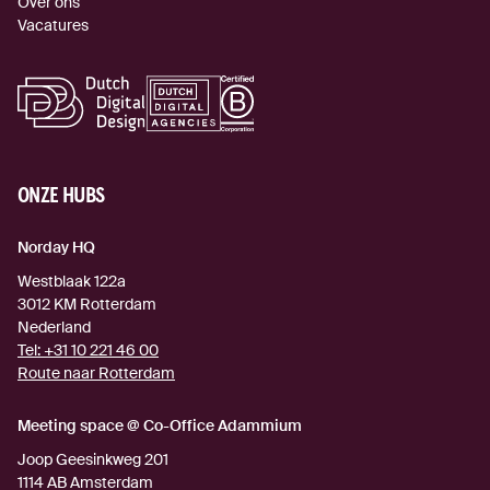
Over ons
Vacatures
ONZE HUBS
Norday HQ
Westblaak 122a
3012 KM
Rotterdam
Nederland
Tel:
+31 10 221 46 00
Route naar Rotterdam
(externe link)
Meeting space @ Co-Office Adammium
Joop Geesinkweg 201
1114 AB
Amsterdam