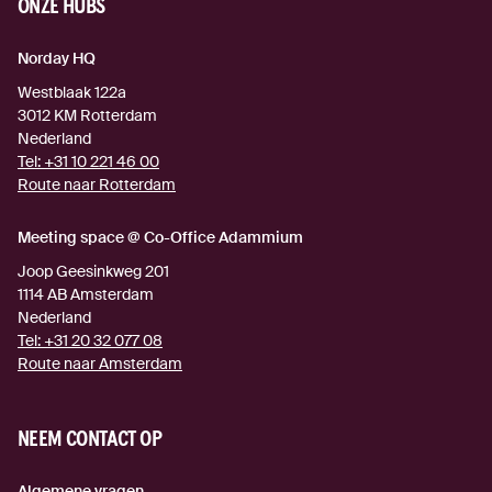
ONZE HUBS
Norday HQ
Westblaak 122a
3012 KM
Rotterdam
Nederland
Tel:
+31 10 221 46 00
Route naar Rotterdam
(externe link)
Meeting space @ Co-Office Adammium
Joop Geesinkweg 201
1114 AB
Amsterdam
Nederland
Tel:
+31 20 32 077 08
Route naar Amsterdam
(externe link)
NEEM CONTACT OP
Algemene vragen