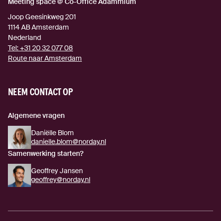
Meeting space @ Co-Office Adammium
Joop Geesinkweg 201
1114 AB
Amsterdam
Nederland
Tel:
+31 20 32 077 08
Route naar Amsterdam
(externe link)
NEEM CONTACT OP
Algemene vragen
Daniëlle Blom
danielle.blom@norday.nl
Samenwerking starten?
Geoffrey Jansen
geoffrey@norday.nl