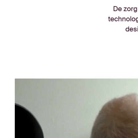
De zorg 
technolog
desi