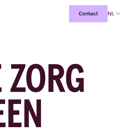
Contact
NL
Contact
E ZORG
EEN