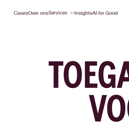
Cases
Over ons
Insights
AI for Good
Services
TOEGA
VO