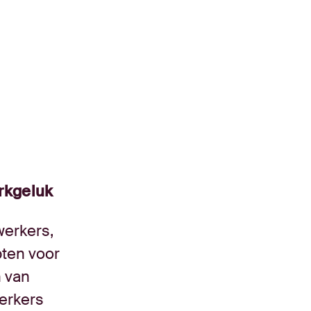
rkgeluk
werkers,
pten voor
n van
erkers