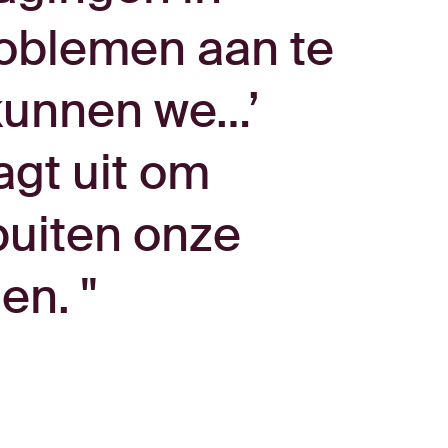
roblemen aan te
kunnen we…’
agt uit om
buiten onze
len.