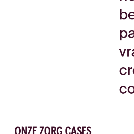
be
pa
vr
cr
co
ONZE ZORG CASES