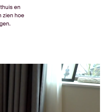
 thuis en
n zien hoe
rgen.