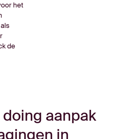
voor het
n
als
r
ck de
n doing aanpak
agingen in