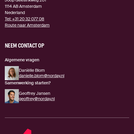
1114 AB
Amsterdam
Nederland
Tel:
+31 20 32 077 08
Route naar Amsterdam
(externe link)
NEEM CONTACT OP
Algemene vragen
Daniëlle Blom
danielle.blom@norday.nl
Samenwerking starten?
Geoffrey Jansen
geoffrey@norday.nl