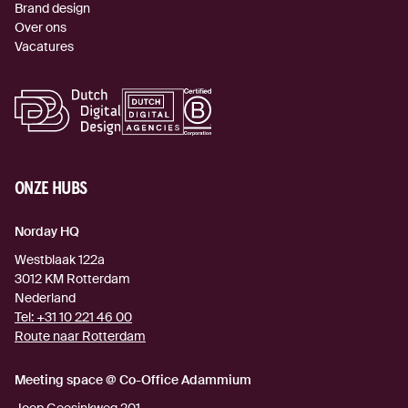
Brand design
Over ons
Vacatures
ONZE HUBS
Norday HQ
Westblaak 122a
3012 KM
Rotterdam
Nederland
Tel:
+31 10 221 46 00
Route naar Rotterdam
(externe link)
Meeting space @ Co-Office Adammium
Joop Geesinkweg 201