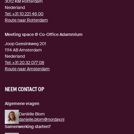
3012 KM
Rotterdam
Nederland
Tel:
+31 10 221 46 00
Route naar Rotterdam
(externe link)
Meeting space @ Co-Office Adammium
Joop Geesinkweg 201
1114 AB
Amsterdam
Nederland
Tel:
+31 20 32 077 08
Route naar Amsterdam
(externe link)
NEEM CONTACT OP
Algemene vragen
Daniëlle Blom
danielle.blom@norday.nl
Samenwerking starten?