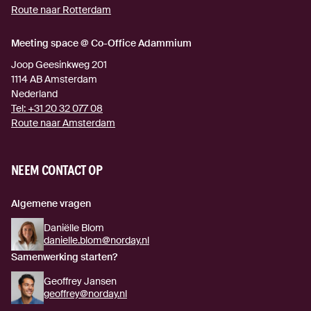
Route naar Rotterdam
(externe link)
Meeting space @ Co-Office Adammium
Joop Geesinkweg 201
1114 AB
Amsterdam
Nederland
Tel:
+31 20 32 077 08
Route naar Amsterdam
(externe link)
NEEM CONTACT OP
Algemene vragen
Daniëlle Blom
danielle.blom@norday.nl
Samenwerking starten?
Geoffrey Jansen
geoffrey@norday.nl