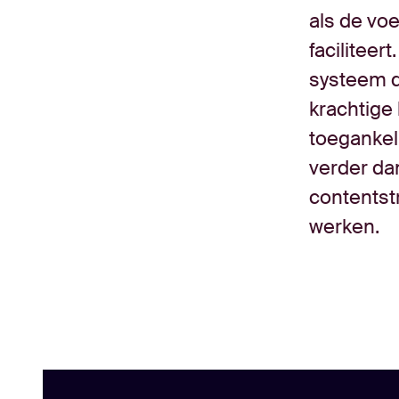
als de vo
faciliteer
systeem d
krachtige 
toegankeli
verder dan
contentst
werken.