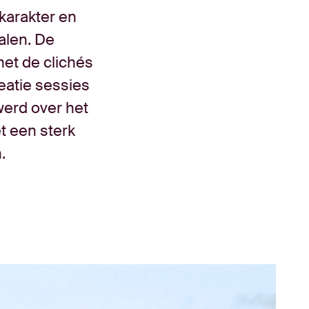
 karakter en
alen. De
 met de clichés
eatie sessies
werd over het
t een sterk
.