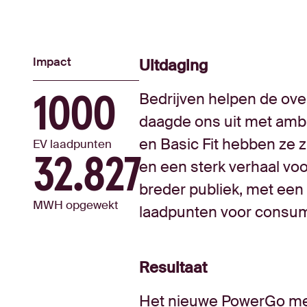
Impact
Uitdaging
Bedrijven helpen de ove
1000
daagde ons uit met ambi
en Basic Fit hebben ze
EV laadpunten
32.827
en een sterk verhaal vo
breder publiek, met een
MWH opgewekt
laadpunten voor consu
Resultaat
Het nieuwe PowerGo me