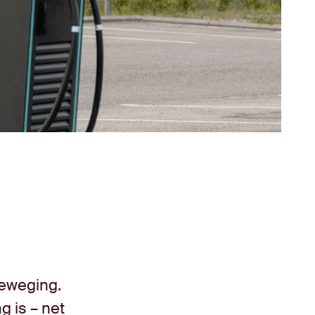
beweging.
g is – net