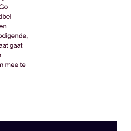
rGo
xibel
een
nodigende,
aat gaat
n
om mee te