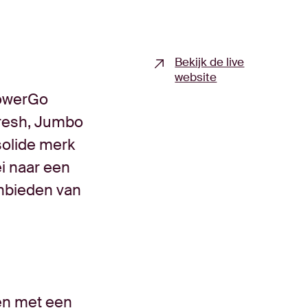
Bekijk de live
website
PowerGo
Fresh, Jumbo
solide merk
i naar een
anbieden van
en met een