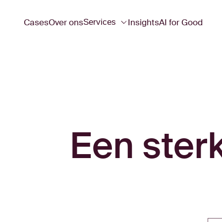
Cases
Over ons
Insights
AI for Good
Services
Een ster